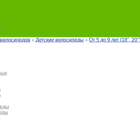
т)
 велосипедов
»
Детские велосипеды
»
От 5 до 9 лет (18", 20"
ные
)
)
педы
педы