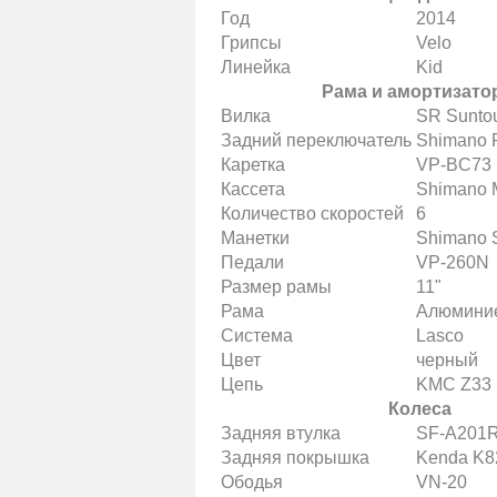
Год
2014
Грипсы
Velo
Линейка
Kid
Рама и амортизат
Вилка
SR Sunto
Задний переключатель
Shimano 
Каретка
VP-BC73
Кассета
Shimano 
Количество скоростей
6
Манетки
Shimano 
Педали
VP-260N
Размер рамы
11"
Рама
Алюмини
Система
Lasco
Цвет
черный
Цепь
KMC Z33
Колеса
Задняя втулка
SF-A201
Задняя покрышка
Kenda K8
Ободья
VN-20