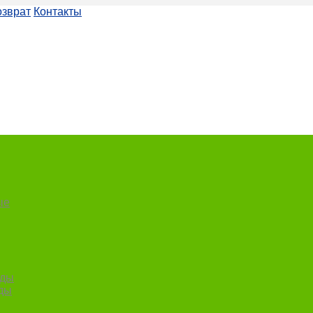
озврат
Контакты
ые
еды
ды