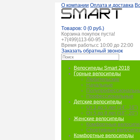
О компании
Оплата и доставка
В
Корзина покупок
Товаров: 0 (0 руб.)
Корзина покупок пуста!
+7(499)113-60-95
Время работы:с 10:00 до 22:00
Заказать обратный звонок
Велосипеды Smart 2018
Горные велосипеды
Любительские
Начальные
Полупрофессиональн
Профессиональные
Детские велосипеды
От 3 до 5 лет (14", 16")
От 5 до 9 лет (18", 20")
Женские велосипеды
Комфортные велосип
Спортивные велосипе
Комфортные велосипеды