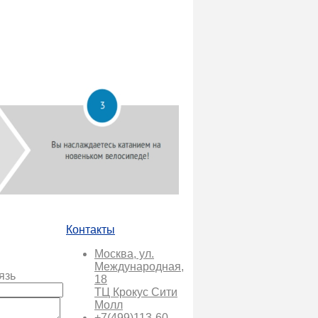
Контакты
Москва, ул.
Международная,
язь
18
ТЦ Крокус Сити
Молл
+7(499)113-60-