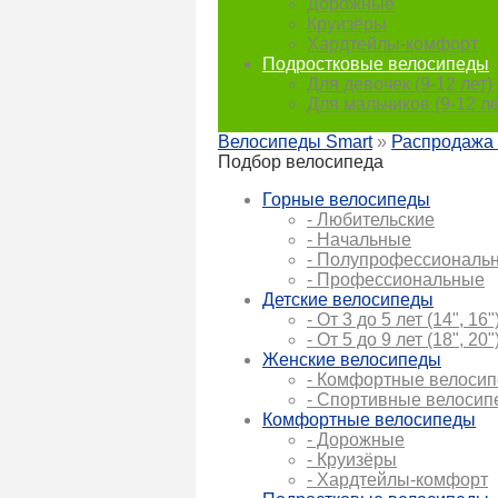
Дорожные
Круизёры
Хардтейлы-комфорт
Подростковые велосипеды
Для девочек (9-12 лет)
Для мальчиков (9-12 ле
Велосипеды Smart
»
Распродажа
Подбор велосипеда
Горные велосипеды
- Любительские
- Начальные
- Полупрофессиональ
- Профессиональные
Детские велосипеды
- От 3 до 5 лет (14", 16"
- От 5 до 9 лет (18", 20"
Женские велосипеды
- Комфортные велоси
- Спортивные велоси
Комфортные велосипеды
- Дорожные
- Круизёры
- Хардтейлы-комфорт