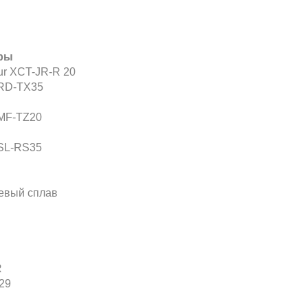
оры
ur XCT-JR-R 20
RD-TX35
MF-TZ20
SL-RS35
евый сплав
R
29