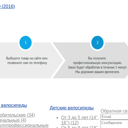
 велосипеды
Детские велосипеды
Обратная св
юбительские
(34)
От 3 до 5 лет (14",
ачальные
(4)
16")
(12)
олупрофессиональные
От 5 до 9 лет (18",