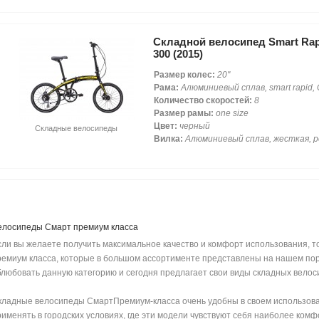
Складной велосипед Smart Rap
300 (2015)
Размер колес:
20"
Рама:
Алюминиевый сплав, smart rapid, 
Количество скоростей:
8
Размер рамы:
one size
Цвет:
черный
Складные велосипеды
Вилка:
Алюминиевый сплав, жесткая, р
елосипеды Смарт премиум класса
сли вы желаете получить максимальное качество и комфорт использования, т
ремиум класса, которые в большом ассортименте представлены на нашем по
блюбовать данную категорию и сегодня предлагает свои виды складных велос
кладные велосипеды СмартПремиум-класса очень удобны в своем использован
рименять в городских условиях, где эти модели чувствуют себя наиболее комф