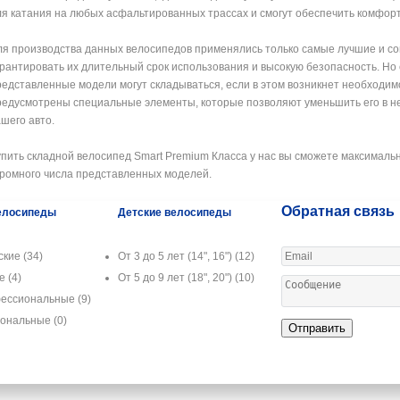
ля катания на любых асфальтированных трассах и смогут обеспечить комфорт
ля производства данных велосипедов применялись только самые лучшие и с
арантировать их длительный срок использования и высокую безопасность. Но с
редставленные модели могут складываться, если в этом возникнет необходим
редусмотрены специальные элементы, которые позволяют уменьшить его в нес
ашего авто.
упить складной велосипед Smart Premium Класса у нас вы сможете максимальн
громного числа представленных моделей.
Обратная связь
елосипеды
Детские велосипеды
ские
(34)
От 3 до 5 лет (14", 16")
(12)
ые
(4)
От 5 до 9 лет (18", 20")
(10)
ессиональные
(9)
иональные
(0)
Отправить