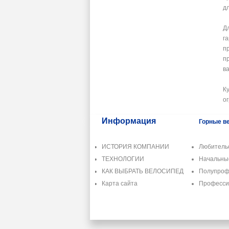
д
Д
г
п
п
в
К
о
Информация
Горные в
ИСТОРИЯ КОМПАНИИ
Любитель
ТЕХНОЛОГИИ
Начальн
КАК ВЫБРАТЬ ВЕЛОСИПЕД
Полупроф
Карта сайта
Професс