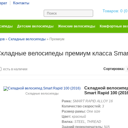
врат
Контакты
Корзина покупо
Товаров: 0 (0
осипеды
Детские велосипеды
Женские велосипеды
Комфортные ве
дов
»
Складные велосипеды
» Премиум
кладные велосипеды премиум класса Smar
Сортировка:
есть в наличии
Складной велосипе
Smart Rapid 100 (201
Складные велосипеды
Рама:
SMART RAPID ALLOY 16
Количество скоростей:
3
Размер рамы:
One size
Цвет:
красный
Вилка:
STEEL, THREAD
Задний переключатель:
N/A