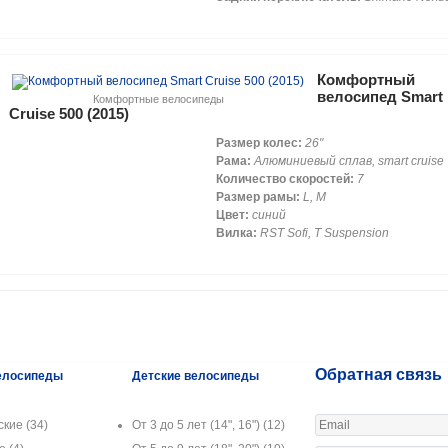
Комфортный
велосипед Smart
Комфортные велосипеды
Cruise 500 (2015)
Размер колес:
26"
Рама:
Алюминиевый сплав, smart cruise
Количество скоростей:
7
Размер рамы:
L, M
Цвет:
синий
Вилка:
RST Sofi, T Suspension
Обратная связь
елосипеды
Детские велосипеды
ские
(34)
От 3 до 5 лет (14", 16")
(12)