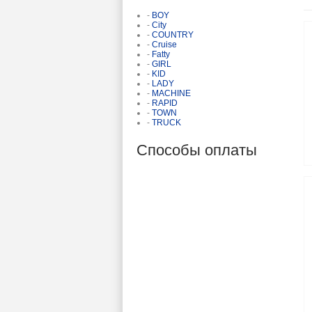
-
BOY
-
City
-
COUNTRY
-
Cruise
-
Fatty
-
GIRL
-
KID
-
LADY
-
MACHINE
-
RAPID
-
TOWN
-
TRUCK
Способы оплаты