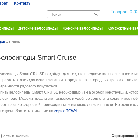
врат
Контакты
Корзина покупо
Товаров: 0 (0
осипеды
Детские велосипеды
Женские велосипеды
Комфортные ве
дов
» Cruise
елосипеды Smart Cruise
елосипеды Smart CRUISE подойдут для тех, кто предпочитает неспешное и м
азрабатывалась для использования в городе и на загородных трассах, так что
отребности рядового покупателя.
упить велосипеды Смарт CRUISE необходимо из-за особой конструкции, кото
елосипеде. Модели предлагают широкое и удобное седло, эта серия имеет об
ереключение скоростей происходит максимально легко и плавно. Но если вас
оветуем обратить внимание на
серию TOWN
.
Сортировка:
есть в наличии