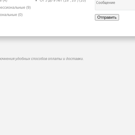
ые
(4)
От 5 до 9 лет (18", 20")
(10)
ессиональные
(9)
иональные
(0)
Отправить
точнения удобных способов оплаты и доставки.