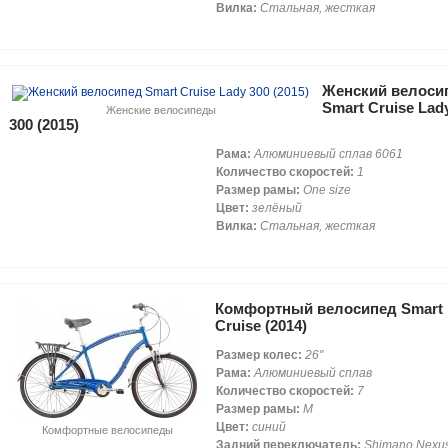
Вилка:
Стальная, жесткая
Женский велоси
Smart Cruise Lad
Женские велосипеды
300 (2015)
Рама:
Алюминиевый сплав 6061
Количество скоростей:
1
Размер рамы:
One size
Цвет:
зелёный
Вилка:
Стальная, жесткая
Комфортный велосипед Smart
Cruise (2014)
Размер колес:
26"
Рама:
Алюминиевый сплав
Количество скоростей:
7
Размер рамы:
M
Цвет:
синий
Комфортные велосипеды
Задний переключатель:
Shimano Nexu