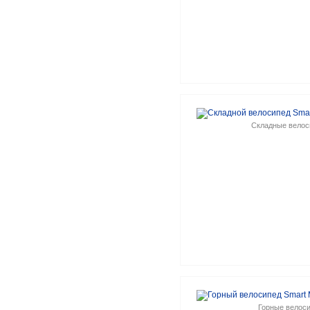
Складные велос
Горные велос