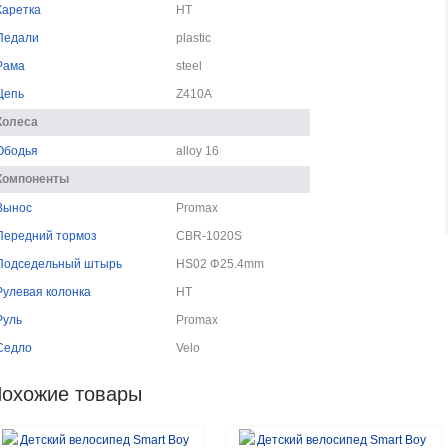
Каретка
HT
Педали
plastic
Рама
steel
Цепь
Z410A
Колеса
Ободья
alloy 16
Компоненты
Вынос
Promax
Передний тормоз
CBR-1020S
Подседельный штырь
HS02 Φ25.4mm
Рулевая колонка
HT
Руль
Promax
Седло
Velo
охожие товары