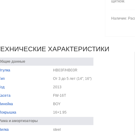
щитком.
Наличие: Ра
ТЕХНИЧЕСКИЕ ХАРАКТЕРИСТИКИ
Общие данные
Bтулка
HB03F/HB03R
Tип
От 3 до 5 лет (14", 16")
Год
2013
Касета
FW-16T
Линейка
BOY
Покрышка
16×1.95
Рама и амортизаторы
Вилка
steel