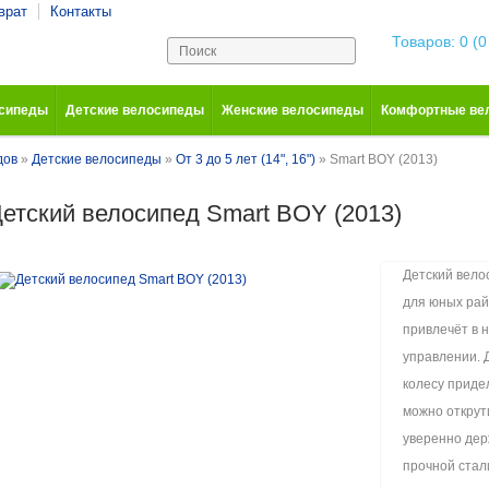
врат
Контакты
Корзина покупо
Товаров: 0 (0
осипеды
Детские велосипеды
Женские велосипеды
Комфортные ве
дов
»
Детские велосипеды
»
От 3 до 5 лет (14", 16")
» Smart BOY (2013)
етский велосипед Smart BOY (2013)
Детский вело
для юных рай
привлечёт в н
управлении. 
колесу приде
можно открут
уверенно дер
прочной стал