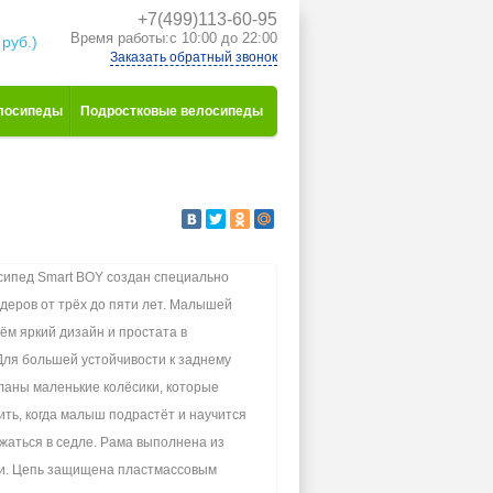
+7(499)113-60-95
к
Время работы:с 10:00 до 22:00
 руб.)
Заказать обратный звонок
лосипеды
Подростковые велосипеды
сипед Smart BOY создан специально
деров от трёх до пяти лет. Малышей
ём яркий дизайн и простата в
Для большей устойчивости к заднему
ланы маленькие колёсики, которые
ить, когда малыш подрастёт и научится
жаться в седле. Рама выполнена из
и. Цепь защищена пластмассовым