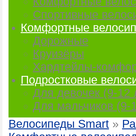
Комфортные вело
Спортивные велос
Комфортные велоси
Дорожные
Круизёры
Хардтейлы-комфо
Подростковые велос
Для девочек (9-12 
Для мальчиков (9-1
Велосипеды Smart
»
Ра