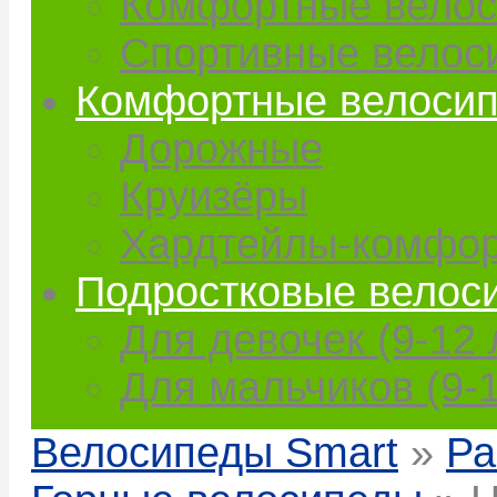
Комфортные вело
Спортивные велос
Комфортные велоси
Дорожные
Круизёры
Хардтейлы-комфо
Подростковые велос
Для девочек (9-12 
Для мальчиков (9-1
Велосипеды Smart
»
Ра