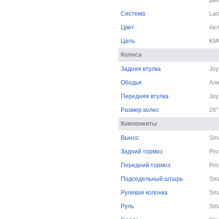
Система
La
Цвет
бе
Цепь
KM
Колеса
Задняя втулка
Joy
Ободья
Ал
Передняя втулка
Joy
Размер колес
26"
Компоненты
Вынос
Sma
Задний тормоз
Pr
Передний тормоз
Pr
Подседельный штырь
Sma
Рулевая колонка
Sma
Руль
Sma