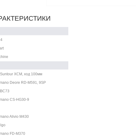
РАКТЕРИСТИКИ
14
rt
hine
Suntour XCM, ход 100мм
mano Deore RD-M591, 9SP
-BC73
imano CS-HG30-9
mano Alivio M430
lgo
imano FD-M370