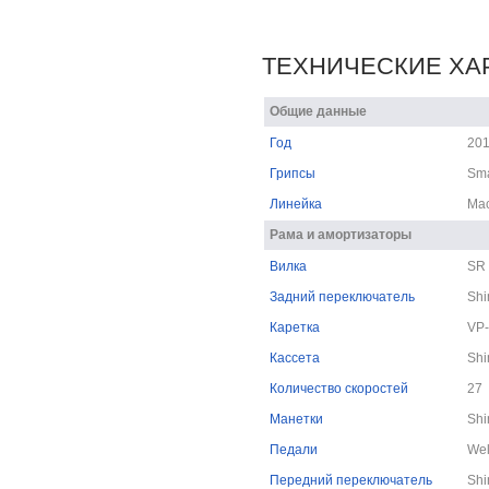
ТЕХНИЧЕСКИЕ ХА
Общие данные
Год
20
Грипсы
Sma
Линейка
Mac
Рама и амортизаторы
Вилка
SR 
Задний переключатель
Shi
Каретка
VP
Кассета
Sh
Количество скоростей
27
Манетки
Shi
Педали
Wel
Передний переключатель
Sh