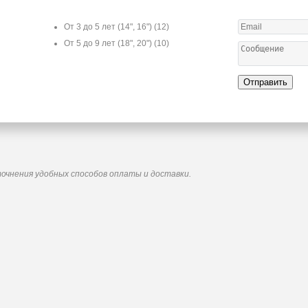
От 3 до 5 лет (14", 16")
(12)
От 5 до 9 лет (18", 20")
(10)
Отправить
точнения удобных способов оплаты и доставки.