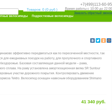
+7(499)113-60-95
Корзина покупок
Время работы:с 10:00 до 22:00
Товаров: 0 (0 руб.)
Заказать обратный звонок
тные велосипеды
Подростковые велосипеды
инаково эффективно передвигаться как по пересеченной местности, так
ся для ежедневных поездок на работу, для прогулочного и спортивного
ому бездорожью. Базовая составляющая данной модели – рама,
вого сплава. На раму установлена амортизационная вилка SR Suntour
неровные участки дорожного покрытия. Контролировать движение
тормоза Tektro. Велосипед оснащен навесным оборудованием Shimano
41 340 руб.