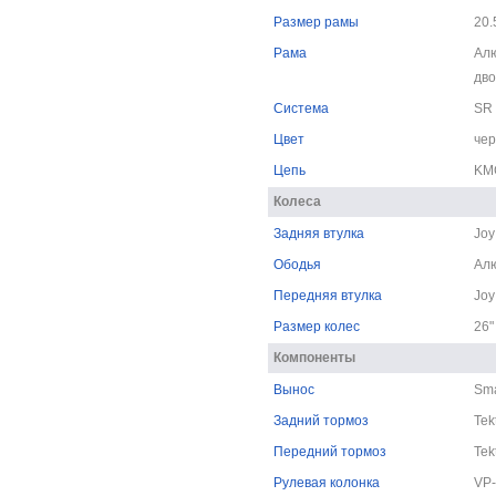
Размер рамы
20.
Рама
Алю
дво
Система
SR 
Цвет
че
Цепь
KM
Колеса
Задняя втулка
Joy
Ободья
Ал
Передняя втулка
Joy
Размер колес
26"
Компоненты
Вынос
Sma
Задний тормоз
Tek
Передний тормоз
Tek
Рулевая колонка
VP