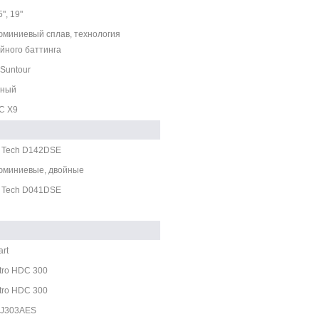
5", 19"
миниевый сплав, технология
йного баттинга
Suntour
рный
C X9
 Tech D142DSE
юминиевые, двойные
 Tech D041DSE
rt
tro HDC 300
tro HDC 300
-J303AES