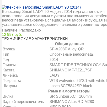
Велосипед Smart LADY 90 модель 2014 года станет отлич
использования девушками с учетом анатомических особен
велосипеде установлена специальная амортизирующая вил
устанавливается оборудование начального уровня, котор
Наличие: Распродано
12 997 руб.
ТЕХНИЧЕСКИЕ ХАРАКТЕРИСТИКИ
Общие данные
Bтулка
SF-A203F Alloy, QR
Tип
Спортивные велосипеды
Год
2014
Грипсы
SMART RIDE TECHNOLOGY Supe
Касета
SHIMANO MF-TZ21,7SP
Линейка
LADY
Покрышка
WTB wolverine 26*2,1 with white
Шатуны
Lasco 3CF5842SP black
Рама и амортизаторы
Вилка
SR Suntour XCT 100mm
Задний переключатель
SHIMANO Altus RD-M280
Каретка
NECO B910