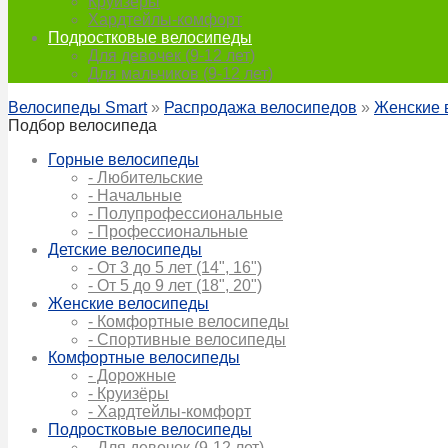
Круизёры
Хардтейлы-комфорт
Подростковые велосипеды
Для девочек (9-12 лет)
Для мальчиков (9-12 лет)
Велосипеды Smart
»
Распродажа велосипедов
»
Женские 
Подбор велосипеда
Горные велосипеды
- Любительские
- Начальные
- Полупрофессиональные
- Профессиональные
Детские велосипеды
- От 3 до 5 лет (14", 16")
- От 5 до 9 лет (18", 20")
Женские велосипеды
- Комфортные велосипеды
- Спортивные велосипеды
Комфортные велосипеды
- Дорожные
- Круизёры
- Хардтейлы-комфорт
Подростковые велосипеды
- Для девочек (9-12 лет)