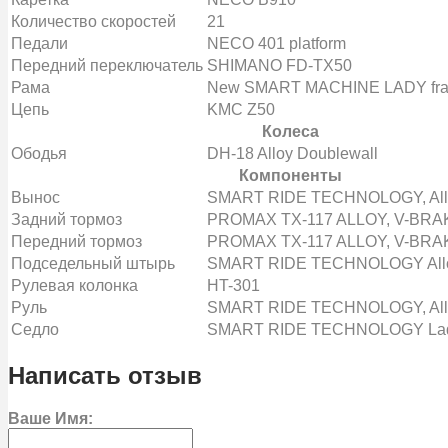
Количество скоростей
21
Педали
NECO 401 platform
Передний переключатель
SHIMANO FD-TX50
Рама
New SMART MACHINE LADY fram
Цепь
KMC Z50
Колеса
Ободья
DH-18 Alloy Doublewall
Компоненты
Вынос
SMART RIDE TECHNOLOGY, Allo
Задний тормоз
PROMAX TX-117 ALLOY, V-BRA
Передний тормоз
PROMAX TX-117 ALLOY, V-BRA
Подседельный штырь
SMART RIDE TECHNOLOGY Allo
Рулевая колонка
HT-301
Руль
SMART RIDE TECHNOLOGY, Alloy
Седло
SMART RIDE TECHNOLOGY Lad
Написать отзыв
Ваше Имя: