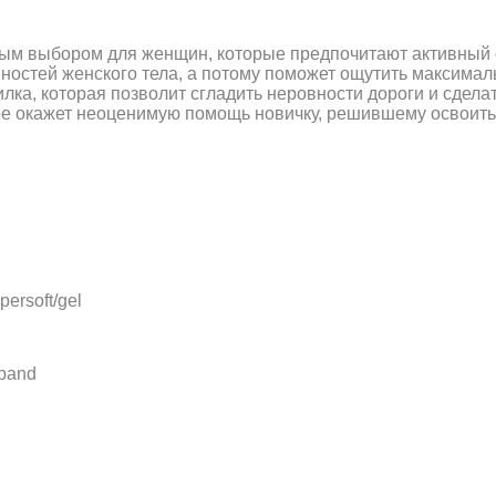
ным выбором для женщин, которые предпочитают активный 
ностей женского тела, а потому поможет ощутить максимал
ка, которая позволит сгладить неровности дороги и сдела
ое окажет неоценимую помощь новичку, решившему освоить
rsoft/gel
 band