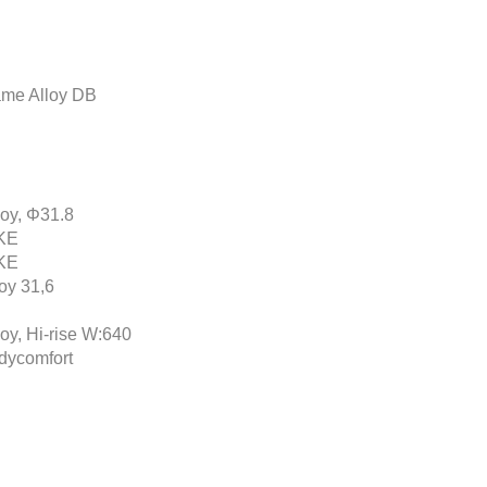
e Alloy DB
y, Φ31.8
KE
KE
y 31,6
, Hi-rise W:640
ycomfort