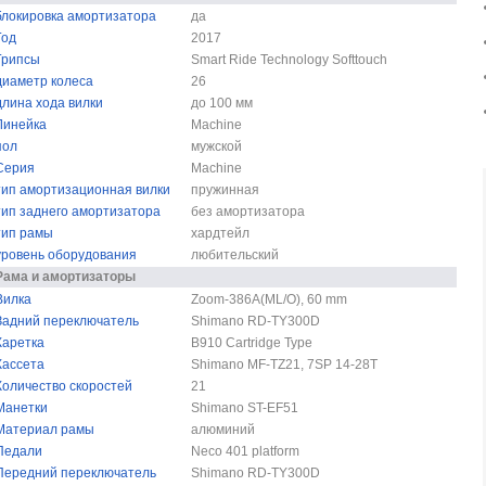
блокировка амортизатора
да
Год
2017
Грипсы
Smart Ride Technology Softtouch
диаметр колеса
26
длина хода вилки
до 100 мм
Линейка
Machine
пол
мужской
Серия
Machine
тип амортизационная вилки
пружинная
тип заднего амортизатора
без амортизатора
тип рамы
хардтейл
уровень оборудования
любительский
Рама и амортизаторы
Вилка
Zoom-386A(ML/O), 60 mm
Задний переключатель
Shimano RD-TY300D
Каретка
B910 Cartridge Type
Кассета
Shimano MF-TZ21, 7SP 14-28T
Количество скоростей
21
Манетки
Shimano ST-EF51
Материал рамы
алюминий
Педали
Neco 401 platform
Передний переключатель
Shimano RD-TY300D