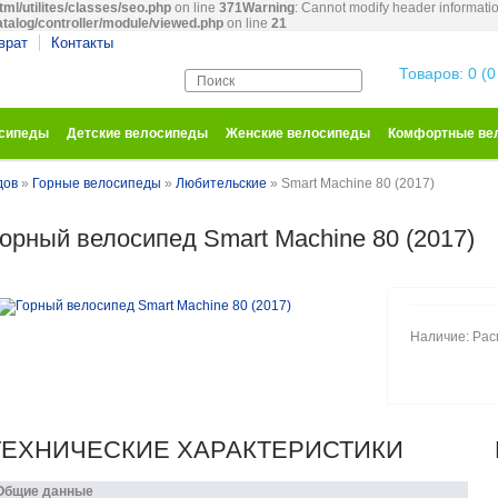
tml/utilites/classes/seo.php
on line
371
Warning
: Cannot modify header informatio
atalog/controller/module/viewed.php
on line
21
врат
Контакты
Корзина покупо
Товаров: 0 (0
осипеды
Детские велосипеды
Женские велосипеды
Комфортные ве
дов
»
Горные велосипеды
»
Любительские
» Smart Machine 80 (2017)
орный велосипед Smart Machine 80 (2017)
Наличие: Ра
ТЕХНИЧЕСКИЕ ХАРАКТЕРИСТИКИ
Общие данные