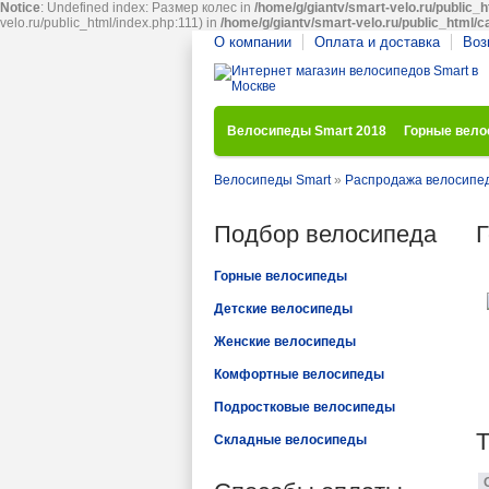
Notice
: Undefined index: Размер колес in
/home/g/giantv/smart-velo.ru/public_h
velo.ru/public_html/index.php:111) in
/home/g/giantv/smart-velo.ru/public_html/c
О компании
Оплата и доставка
Воз
Велосипеды Smart 2018
Горные вел
Велосипеды Smart
»
Распродажа велосипе
Подбор велосипеда
Г
Горные велосипеды
Детские велосипеды
Женские велосипеды
Комфортные велосипеды
Подростковые велосипеды
Складные велосипеды