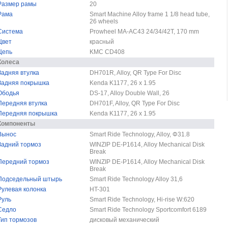
Размер рамы
20
Рама
Smart Machine Alloy frame 1 1/8 head tube,
26 wheels
Система
Prowheel MA-AC43 24/34/42T, 170 mm
Цвет
красный
Цепь
KMC CD408
Колеса
Задняя втулка
DH701R, Alloy, QR Type For Disc
Задняя покрышка
Kenda K1177, 26 x 1.95
Ободья
DS-17, Alloy Double Wall, 26
Передняя втулка
DH701F, Alloy, QR Type For Disc
Передняя покрышка
Kenda K1177, 26 x 1.95
Компоненты
Вынос
Smart Ride Technology, Alloy, Φ31.8
Задний тормоз
WINZIP DE-P1614, Alloy Mechanical Disk
Break
Передний тормоз
WINZIP DE-P1614, Alloy Mechanical Disk
Break
Подседельный штырь
Smart Ride Technology Alloy 31,6
Рулевая колонка
HT-301
Руль
Smart Ride Technology, Hi-rise W:620
Седло
Smart Ride Technology Sportcomfort 6189
Тип тормозов
дисковый механический