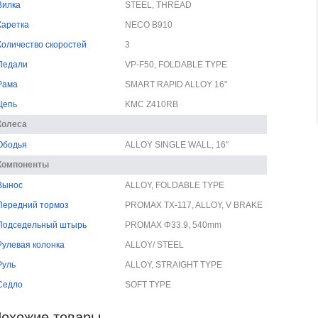
Вилка
STEEL, THREAD
Каретка
NECO B910
Количество скоростей
3
Педали
VP-F50, FOLDABLE TYPE
Рама
SMART RAPID ALLOY 16"
Цепь
KMC Z410RB
Колеса
Ободья
ALLOY SINGLE WALL, 16″
Компоненты
Вынос
ALLOY, FOLDABLE TYPE
Передний тормоз
PROMAX TX-117, ALLOY, V BRAKE
Подседельный штырь
PROMAX Φ33.9, 540mm
Рулевая колонка
ALLOY/ STEEL
Руль
ALLOY, STRAIGHT TYPE
Седло
SOFT TYPE
охожие товары