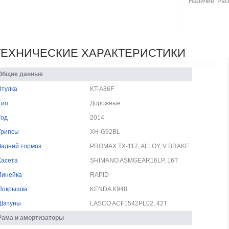
Наличие: Ра
ТЕХНИЧЕСКИЕ ХАРАКТЕРИСТИКИ
Общие данные
Bтулка
KT-A86F
Tип
Дорожные
Год
2014
Грипсы
XH-G92BL
Задний тормоз
PROMAX TX-117, ALLOY, V BRAKE
Касета
SHIMANO ASMGEAR16LP, 16T
Линейка
RAPID
Покрышка
KENDA K948
Шатуны
LASCO ACF1542PL02, 42T
Рама и амортизаторы