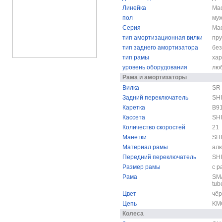
Линейка
Mac
пол
муж
Серия
Mac
тип амортизационная вилки
пр
тип заднего амортизатора
без
тип рамы
ха
уровень оборудования
лю
Рама и амортизаторы
Вилка
SR 
Задний переключатель
SH
Каретка
B9
Кассета
SH
Количество скоростей
21
Манетки
SH
Материал рамы
ал
Передний переключатель
SH
Размер рамы
с р
Рама
SMA
tub
Цвет
чё
Цепь
KM
Колеса