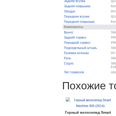
Задняя втулка
QU
Задняя покрышка
Ken
Ободья
DH-
Передняя втулка
QU
Передняя покрышка
Ken
Компоненты
Вынос
SMA
Задний тормоз
PR
Передний тормоз
PR
Подседельный штырь
SM
Рулевая колонка
HT-
Руль
SMA
Седло
SM
61
Тип тормозов
об
Похожие т
Горный велосипед Smart