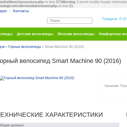
tml/utilites/classes/seo.php
on line
371
Warning
: Cannot modify header informatio
atalog/controller/module/viewed.php
on line
21
врат
Контакты
Корзина покупо
Товаров: 0 (0
осипеды
Детские велосипеды
Женские велосипеды
Комфортные ве
дов
»
Горные велосипеды
» Smart Machine 90 (2016)
орный велосипед Smart Machine 90 (2016)
Наличие: Ра
ТЕХНИЧЕСКИЕ ХАРАКТЕРИСТИКИ
Общие данные