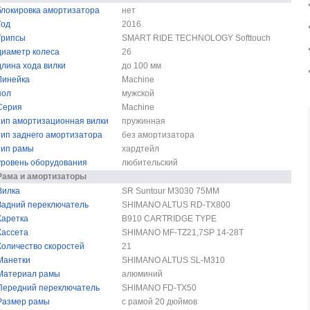
блокировка амортизатора
нет
Год
2016
Грипсы
SMART RIDE TECHNOLOGY Softtouch
диаметр колеса
26
длина хода вилки
до 100 мм
Линейка
Machine
пол
мужской
Серия
Machine
тип амортизационная вилки
пружинная
тип заднего амортизатора
без амортизатора
тип рамы
хардтейл
уровень оборудования
любительский
Рама и амортизаторы
Вилка
SR Suntour M3030 75MM
Задний переключатель
SHIMANO ALTUS RD-TX800
Каретка
B910 CARTRIDGE TYPE
Кассета
SHIMANO MF-TZ21,7SP 14-28T
Количество скоростей
21
Манетки
SHIMANO ALTUS SL-M310
Материал рамы
алюминий
Передний переключатель
SHIMANO FD-TX50
Размер рамы
с рамой 20 дюймов