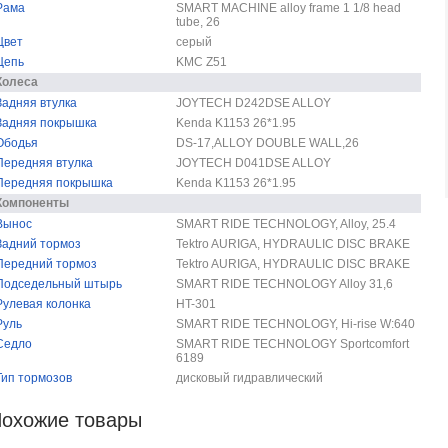
Рама
SMART MACHINE alloy frame 1 1/8 head
tube, 26
Цвет
серый
Цепь
KMC Z51
Колеса
Задняя втулка
JOYTECH D242DSE ALLOY
Задняя покрышка
Kenda K1153 26*1.95
Ободья
DS-17,ALLOY DOUBLE WALL,26
Передняя втулка
JOYTECH D041DSE ALLOY
Передняя покрышка
Kenda K1153 26*1.95
Компоненты
Вынос
SMART RIDE TECHNOLOGY, Alloy, 25.4
Задний тормоз
Tektro AURIGA, HYDRAULIC DISC BRAKE
Передний тормоз
Tektro AURIGA, HYDRAULIC DISC BRAKE
Подседельный штырь
SMART RIDE TECHNOLOGY Alloy 31,6
Рулевая колонка
HT-301
Руль
SMART RIDE TECHNOLOGY, Hi-rise W:640
Седло
SMART RIDE TECHNOLOGY Sportcomfort
6189
Тип тормозов
дисковый гидравлический
охожие товары