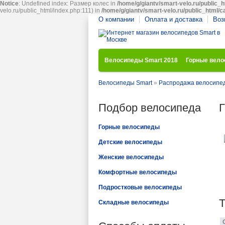
Notice
: Undefined index: Размер колес in
/home/g/giantv/smart-velo.ru/public_h
velo.ru/public_html/index.php:111) in
/home/g/giantv/smart-velo.ru/public_html/c
О компании
Оплата и доставка
Воз
Велосипеды Smart 2018
Горные вел
Велосипеды Smart
»
Распродажа велосипе
Подбор велосипеда
Г
Горные велосипеды
Детские велосипеды
Женские велосипеды
Комфортные велосипеды
Подростковые велосипеды
Складные велосипеды