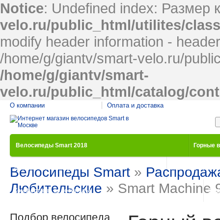
Notice
: Undefined index: Размер 
velo.ru/public_html/utilites/cla
modify header information - headers
/home/g/giantv/smart-velo.ru/publi
/home/g/giantv/smart-
velo.ru/public_html/catalog/con
О компании
Оплата и доставка
Велосипеды Smart 2018
Горные 
Велосипеды Smart
»
Распродаж
Детские велосипеды
Женские велос
Любительские
» Smart Machine 9
Комфортные велосипеды
Под
Подбор велосипеда